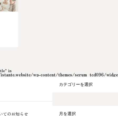
tle" in
stante.website/wp-content/themes/serum_tcd096/widget
いてのお知らせ