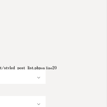
/styled_post_list.php
on line
20
OPEN
OPEN