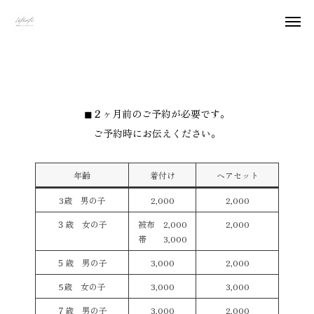
着付け＆ヘアセット 料金
撮影の流れ
WEB予約
◼︎２ヶ月前のご予約が必要です。
FAQ
お問い合わせ
ご予約時にお伝えください。
Instagram
アクセス
年齢
着付け
ヘアセット
撮影Plan
3歳 男の子
2,000
2,000
３歳 女の子
被布 2,000
2,000
Contents
帯 3,000
５歳 男の子
3,000
2,000
Gallery
5歳 女の子
3,000
3,000
７歳 男の子
3,000
2,000