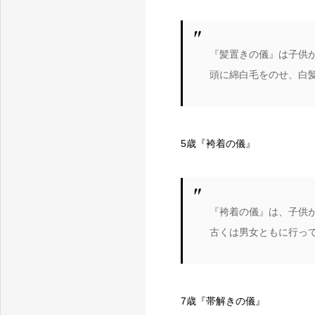
三重県鈴鹿市のプライベートフォトスタジオ
『髪置きの儀』は子供
頭に綿白毛をのせ、白
5歳『袴着の儀』
『袴着の儀』は、子供
古くは男女ともに行っ
7歳『帯解きの儀』