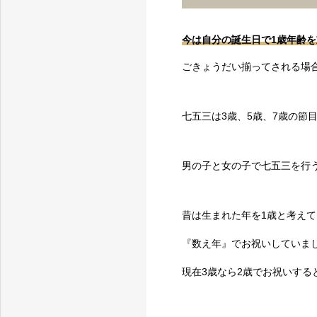
今は自分の誕生日で1歳年齢
ごきょうだい揃ってされる場
七五三は3歳、5歳、7歳の節
男の子と女の子で七五三を行
昔は生まれた年を1歳と考え
『数え年』でお祝いしていま
現在3歳なら2歳でお祝いする