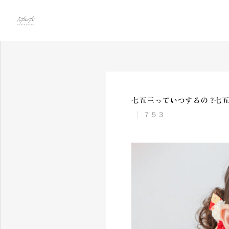
Contents
７５３
七五
七五三っていつするの ?七
７５３