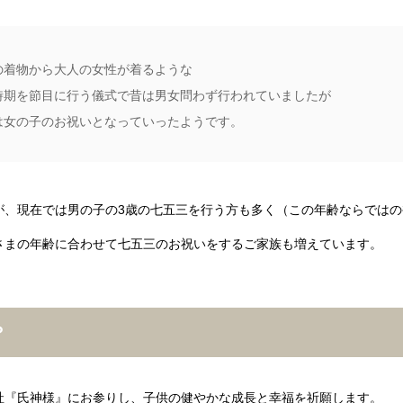
の着物から大人の女性が着るような
時期を節目に行う儀式で昔は男女問わず行われていましたが
は女の子のお祝いとなっていったようです。
が、現在では男の子の3歳の七五三を行う方も多く（この年齢ならでは
さまの年齢に合わせて七五三のお祝いをするご家族も増えています。
？
社『氏神様』にお参りし、子供の健やかな成長と幸福を祈願します。